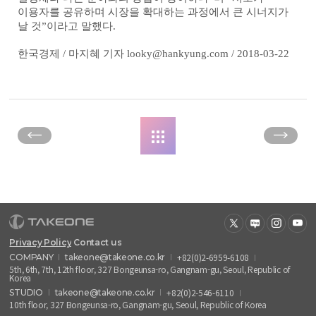
이용자를 공유하며 시장을 확대하는 과정에서 큰 시너지가
날 것”이라고 말했다.
한국경제 / 마지혜 기자
looky@hankyung.com
/ 2018-03-22
Privacy Policy
Contact us
+82(0)2-6959-6108
COMPANY
takeone@takeone.co.kr
5th, 6th, 7th, 12th floor, 327 Bongeunsa-ro, Gangnam-gu, Seoul, Republic of
Korea
+82(0)2-546-6110
STUDIO
takeone@takeone.co.kr
10th floor, 327 Bongeunsa-ro, Gangnam-gu, Seoul, Republic of Korea