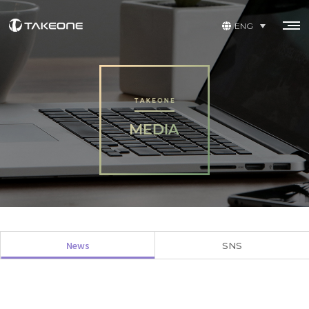
ENG
News
SNS