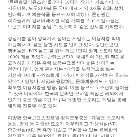
‘콘텐츠멀티유즈전’을 연다. 16명의 작가가 카트라이더,
서든어택, 모두의마블 등 국내 대표 게임 8개를 회화, 설치,
인터랙티브 예술작품 등으로 재해석했다. 콘진원은
작가들에게 컬래버레이션 작업 기회를 주고 게임사들은
브랜드 이미지를 높일 수 있도록 이 같은 전시를 기획했다.
성장기를 넘어 성숙기에 접어든 게임계는 이용자층 확대
차원에서 이 같은 융합 시도를 반기고 있다. 방탄소년단
멤버들은 ‘BTS 월드’를 위해 화보 1만여 장과 스토리 영상
100여 개를 찍었다. 방탄소년단이 국내외에 거느린 팬덤을
고려하면 게임은 흥행 보증수표를 받아놓은 셈이라는
전망이 많다. 업계 관계자는 “게임을 부정적으로 보는
기성세대에게 자연스럽게 다가가며 인식을 개선하는 효과도
있다”고 말했다. 게임과 융합하는 문화예술계도 게임이
확보한 이용자층을 방송, 음악, 미술 등으로 고스란히 끌어올
수 있어 이익이다. 한국의 온라인·모바일 게임은 해외에서
인기가 좋은 만큼 K팝 가수나 유망한 스토리는 게임을 통해
해외에 진출할 수도 있다.
이양환 한국콘텐츠진흥원 정책본부장은 “게임은 스토리와
음성, 영상 등 다양한 요소가 어우러지고 가상현실(VR)
증강현실(AR) 등 유망 기술도 구현할 수 있는 융복합의
결정체라 다른 분야와의 융합이 용이하다”며 “서로가