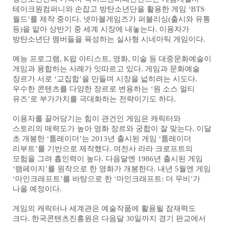
테이크원컴퍼니와 손잡고 방탄소년단을 활용한 게임 ‘BTS
월드’를 제작 중이다. 넷마블게임즈가 퍼블리싱(출시와 유통
등)을 맡아 상반기 중 세계 시장에 내놓는다. 이용자가
방탄소년단 멤버들을 육성하는 실사형 시네마틱 게임이다.
예능 프로그램, K팝 아티스트, 영화, 미술 등 대중문화예술이
게임과 융합하는 사례가 잇따르고 있다. 게임과 문화예술
장르가 서로 ‘교집합’을 만들며 시장을 넓히려는 시도다.
우수한 콘텐츠를 다양한 장르로 변용하는 ‘원 소스 멀티
유즈’로 부가가치를 극대화하는 전략이기도 하다.
이용자를 끌어당기는 힘이 관건인 게임은 캐릭터와
스토리의 매력도가 높아 영화 장르와 궁합이 잘 맞는다. 이달
초 개봉한 ‘툼레이더’는 2013년 출시된 게임 ‘툼레이더
리부트’를 기반으로 제작했다. 여전사 라라 크로프트의
모험을 그려 흡인력이 높다. 다음달엔 1986년 출시된 게임
‘램페이지’를 원작으로 한 영화가 개봉한다. 내년 5월엔 게임
‘마인크래프트’를 바탕으로 한 ‘마인크래프트: 더 무비’가
나올 예정이다.
게임의 캐릭터나 세계관은 예술작품에 활용될 잠재력도
크다. 한국콘텐츠진흥원은 다음달 30일까지 경기 판교에서