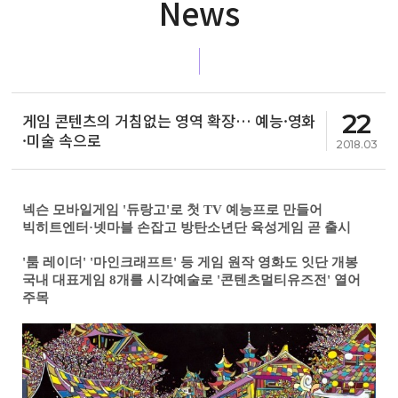
News
22
게임 콘텐츠의 거침없는 영역 확장… 예능·영화
·미술 속으로
2018.03
넥슨 모바일게임 '듀랑고'로 첫 TV 예능프로 만들어
빅히트엔터·넷마블 손잡고 방탄소년단 육성게임 곧 출시
'툼 레이더' '마인크래프트' 등 게임 원작 영화도 잇단 개봉
국내 대표게임 8개를 시각예술로 '콘텐츠멀티유즈전' 열어
주목