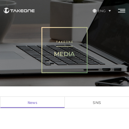
ENG
News
SNS