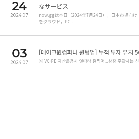
24
なサービス
now.ggは本日（2024年7月24日），日本市場向
2024.07
をクラウド，PC..
03
[테이크원컴퍼니 퀀텀업] 누적 투자 유치 5
④ VC·PE·자산운용사 잇따라 점찍어...상장 주관사는
2024.07