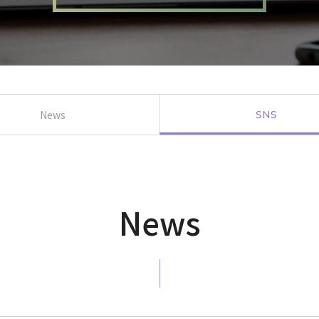
News
SNS
News